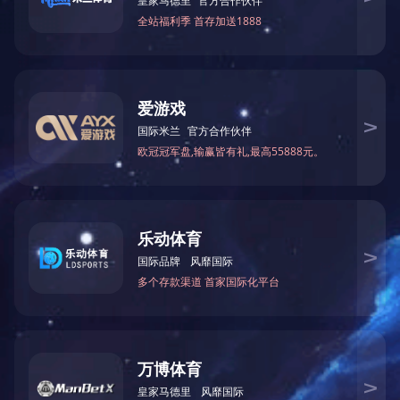
转发《安徽省发展改革委关
转发《关于进一步推进房屋
转发关于印发建筑工人实名
关于延长《住房和城乡建设
转发关于进一步落实房屋建
黄山市人民政府办公室关于
黄山市工程建设项目招标实
关于进一步培育和壮大建筑
关于征求《安徽省二级建造
黄山市人民政府办公室关于