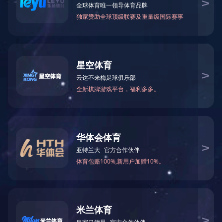
您所在的位置：
开云在线登录官网-开云中国
>
工程业绩
>
经典工程
工程业绩
经典工程
经典工程
获奖工程
海外工程