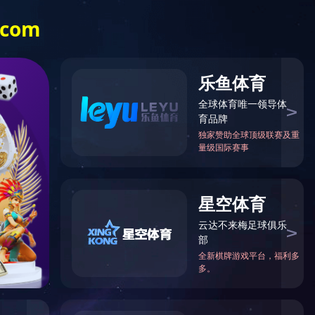
返回开云在线登录官网
|
联系我们
公司
人力资源
联系我们