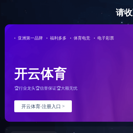
开云在线登录官网
欢迎访问开云在线登录官网-开云中国 官方网站！网址：epidmic-
开云在线登录官
公司概况
企
网-开云中国