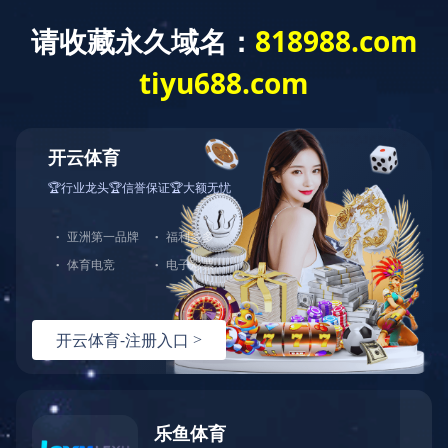
开云在线登录官网
欢迎访问开云在线登录官网-开云中国 官方网站！网址：epidmic-music.c
开云在线登录官
公司概况
企业荣誉
网-开云中国