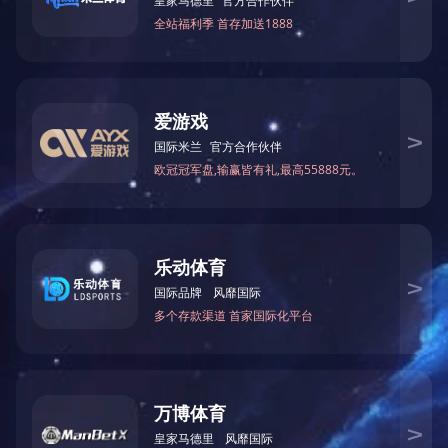
0
上一篇:
元一大观
下一篇:
香茗酒店会议中心