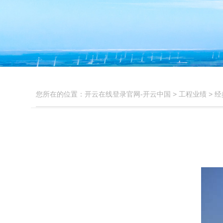
您所在的位置：
开云在线登录官网-开云中国
>
工程业绩
>
经