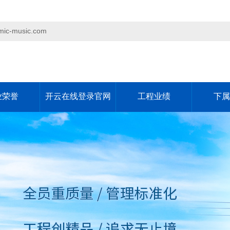
music.com
业荣誉
开云在线登录官网
工程业绩
下属